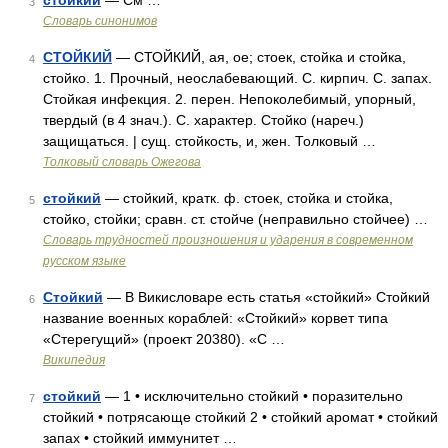
стойкий
— См …
3
Словарь синонимов
СТОЙКИЙ
— СТОЙКИЙ, ая, ое; стоек, стойка и стойка,
4
стойко. 1. Прочный, неослабевающий. С. кирпич. С. запах.
Стойкая инфекция. 2. перен. Непоколебимый, упорный,
твердый (в 4 знач.). С. характер. Стойко (нареч.)
защищаться. | сущ. стойкость, и, жен. Толковый …
Толковый словарь Ожегова
стойкий
— стойкий, кратк. ф. стоек, стойка и стойка,
5
стойко, стойки; сравн. ст. стойче (неправильно стойчее) …
Словарь трудностей произношения и ударения в современном
русском языке
Стойкий
— В Викисловаре есть статья «стойкий» Стойкий
6
название военных кораблей: «Стойкий» корвет типа
«Стерегущий» (проект 20380). «С …
Википедия
стойкий
— 1 • исключительно стойкий • поразительно
7
стойкий • потрясающе стойкий 2 • стойкий аромат • стойкий
запах • стойкий иммунитет …