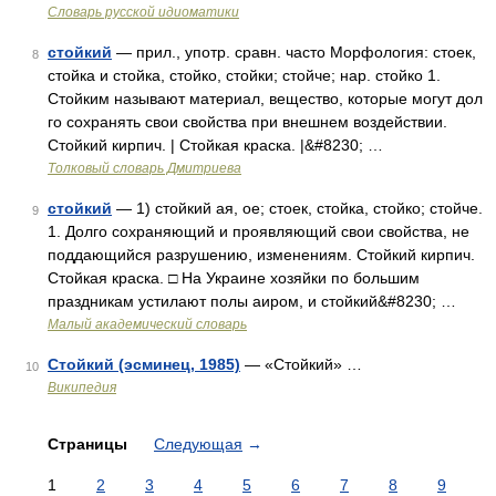
Словарь русской идиоматики
стойкий
— прил., употр. сравн. часто Морфология: стоек,
8
стойка и стойка, стойко, стойки; стойче; нар. стойко 1.
Стойким называют материал, вещество, которые могут дол
го сохранять свои свойства при внешнем воздействии.
Стойкий кирпич. | Стойкая краска. |&#8230; …
Толковый словарь Дмитриева
стойкий
— 1) стойкий ая, ое; стоек, стойка, стойко; стойче.
9
1. Долго сохраняющий и проявляющий свои свойства, не
поддающийся разрушению, изменениям. Стойкий кирпич.
Стойкая краска. □ На Украине хозяйки по большим
праздникам устилают полы аиром, и стойкий&#8230; …
Малый академический словарь
Стойкий (эсминец, 1985)
— «Стойкий» …
10
Википедия
Страницы
Следующая
→
1
2
3
4
5
6
7
8
9